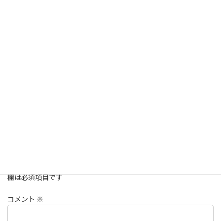
Facebook
twitter
Hatena
LINE
Pocket
Copy
未分類
カテゴリー
コメントを残す
メールアドレスが公開されることはありません。
※
が付いている
欄は必須項目です
コメント
※